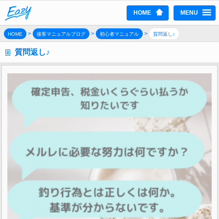
HOME
MENU
>
>
>
HOME
接客マニュアルブログ
初心者マニュアル
質問返し♪
質問返し♪