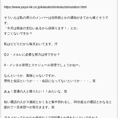
https://www.yayoi-kk.co.jp/kakuteishinkoku/simulation.html
そういえば私の周りのメンバーは住民税とかの通知がきてから稼ぐそうで
す。
「今月は税金の支払いあるから頑張ります！」とか。
すごくないですか？
私はビビりだから毎月おいてます。汗
Q２・メルレに必要な努力は何ですか？
A・メンタル管理とスケジュール管理でしょうかね〜。
なんというか、孤独じゃないですか。
男性と会話というか・・・会話になってないというか・・・。笑
あぁ！普通の人と喋りたい！！みたいな、笑
短い通話の人が３連続とかくると集中切れるし、30分超えの通話とかなると
疲れて一旦休憩〜が長引きます。笑
アタメだってなかなか返信なくて500通とか送れなくないですか？