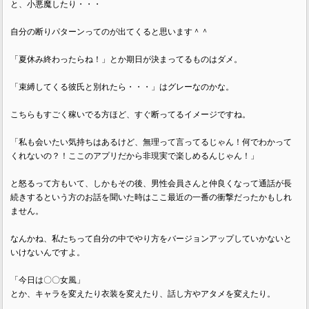
と、小悪魔したり・・・
自分の断りパターンってのが出てくると思います＾＾
「夏休み終わったらね！」とか期日が決まってるものはダメ。
「束縛してくる彼氏と別れたら・・・」はグレーなのかな。
こちらもすごく稼いでる方ほど、すぐ断ってるイメージですね。
「私も会いたい気持ちはあるけど、無理って言ってるじゃん！何でわかって
くれないの？！ここのアプリだから非現実で楽しめるんじゃん！」
と怒るって方もいて、しかもその後、男性会員さんと仲良くなって通話が長
続きするという方のお話を聞いた時はここ最近の一番の衝撃だったかもしれ
ません。
なんかね、私たちって自分の中でやり方をバージョンアップしていかないと
いけないんですよ。
「今日は〇〇女風」
とか、キャラを変えたり衣装を変えたり、話し方やアタメを変えたり。