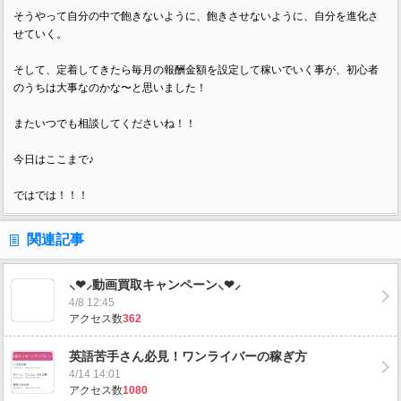
そうやって自分の中で飽きないように、飽きさせないように、自分を進化さ
せていく。
そして、定着してきたら毎月の報酬金額を設定して稼いでいく事が、初心者
のうちは大事なのかな〜と思いました！
またいつでも相談してくださいね！！
今日はここまで♪
ではでは！！！
関連記事
⸜❤︎⸝動画買取キャンペーン⸜❤︎⸝
4/8 12:45
アクセス数
362
英語苦手さん必見！ワンライバーの稼ぎ方
4/14 14:01
アクセス数
1080