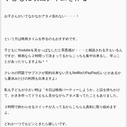
お子さんがいてなかなかアタメ送れない・・・！
という方は映画タイムを作るのもおすすめです。
子どもにYoutubeを見せっぱなしだと罪悪感が・・・と相談される方もいるん
ですが、映画なら２時間って決まってるからこっちも集中出来るし、学ぶこ
とがあったりしますよね＾＾
クレカの問題でサブスクが契約出来ない方もNetflixのPayPay払いとかあるか
ら夏休みだけの利用も出来ますよ♪
私も子どもが小さい時は「今日は映画パーティーしようか」と話を持ちかけ
て、かき氷作ってドラえもん見せながらアタメ送ってたこともありました。
２時間で終わらせるスイッチが入ってるからこちらも真剣に取り組めます
よ。
どれか一つでもピンときたら嬉しいです。